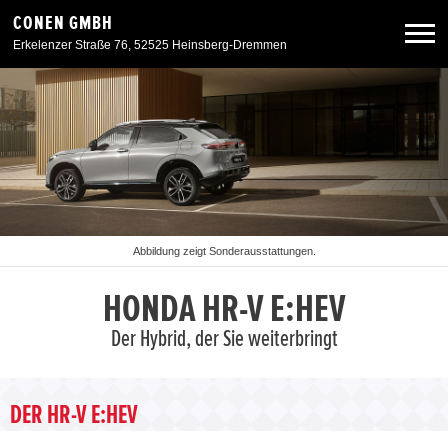
CONEN GMBH
Erkelenzer Straße 76, 52525 Heinsberg-Dremmen
Neuwagen
Gebrauchtwagen
Angebote
Abbildung zeigt Sonderausstattungen.
Service & Zubehör
HONDA HR-V E:HEV
Der Hybrid, der Sie weiterbringt
Unser Autohaus
Zurück zur Portalseite
DER HR-V E:HEV